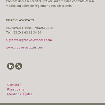
Cabinet dédié au droit du travail, au droit des contrats et aux
modes amiables de règlement des différends
GRAËVE AVOCATS
36 Avenue Hoche - 75008 PARIS
Tél. : 33 (0)1 43 12 34 84
e.graeve@graeve-avocats.com
www.graeve-avocats.com
|
Contact
|
|
Plan du site
|
|
Mentions légales