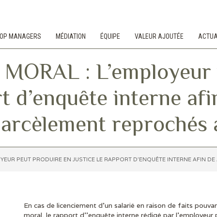
 TOP MANAGERS
MÉDIATION
ÉQUIPE
VALEUR AJOUTÉE
ACTUA
RAL : L’employeur p
rt d’enquête interne afin
harcèlement reprochés 
EUR PEUT PRODUIRE EN JUSTICE LE RAPPORT D’ENQUÊTE INTERNE AFIN DE 
En cas de licenciement d’un salarié en raison de faits pouva
moral, le rapport d’’enquête interne rédigé par l’employeur p