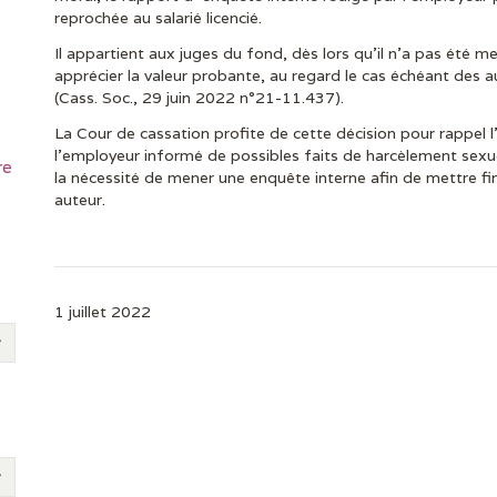
reprochée au salarié licencié.
Il appartient aux juges du fond, dès lors qu’il n’a pas été me
apprécier la valeur probante, au regard le cas échéant des a
(Cass. Soc., 29 juin 2022 n°21-11.437).
La Cour de cassation profite de cette décision pour rappel l’
l’employeur informé de possibles faits de harcèlement sexue
re
la nécessité de mener une enquête interne afin de mettre fi
auteur.
1 juillet 2022