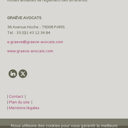
modes amiables de règlement des différends
GRAËVE AVOCATS
36 Avenue Hoche - 75008 PARIS
Tél. : 33 (0)1 43 12 34 84
e.graeve@graeve-avocats.com
www.graeve-avocats.com
|
Contact
|
|
Plan du site
|
|
Mentions légales
Nous utilisons des cookies pour vous garantir la meilleure