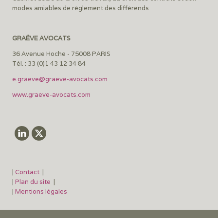
modes amiables de règlement des différends
GRAËVE AVOCATS
36 Avenue Hoche - 75008 PARIS
Tél. : 33 (0)1 43 12 34 84
e.graeve@graeve-avocats.com
www.graeve-avocats.com
|
Contact
|
|
Plan du site
|
|
Mentions légales