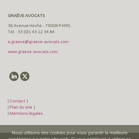
GRAËVE AVOCATS
36 Avenue Hoche - 75008 PARIS
Tél. : 33 (0)1 43 12 34 84
e.graeve@graeve-avocats.com
www.graeve-avocats.com
|
Contact
|
|
Plan du site
|
|
Mentions légales
Nous utilisons des cookies pour vous garantir la meilleure
expérience sur notre site web. Si vous continuez à utiliser ce