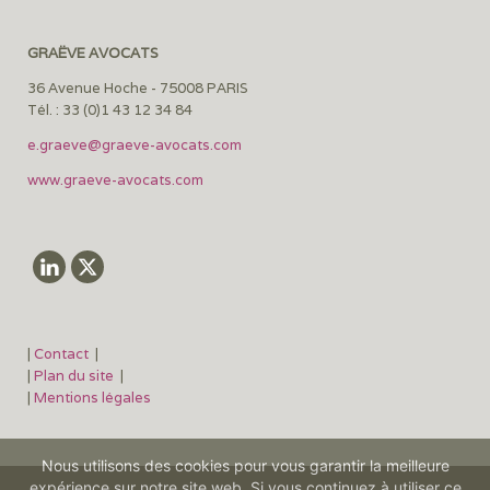
GRAËVE AVOCATS
36 Avenue Hoche - 75008 PARIS
Tél. : 33 (0)1 43 12 34 84
e.graeve@graeve-avocats.com
www.graeve-avocats.com
|
Contact
|
|
Plan du site
|
|
Mentions légales
Nous utilisons des cookies pour vous garantir la meilleure
expérience sur notre site web. Si vous continuez à utiliser ce