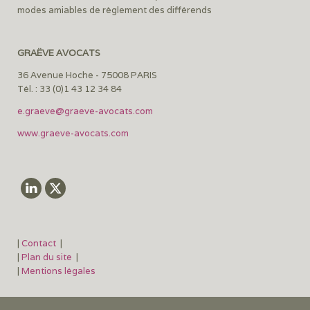
modes amiables de règlement des différends
GRAËVE AVOCATS
36 Avenue Hoche - 75008 PARIS
Tél. : 33 (0)1 43 12 34 84
e.graeve@graeve-avocats.com
www.graeve-avocats.com
|
Contact
|
|
Plan du site
|
|
Mentions légales