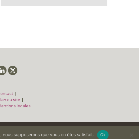
ontact
|
lan du site
|
entions légales
te, nous supposerons que vous en êtes satisfait.
Ok