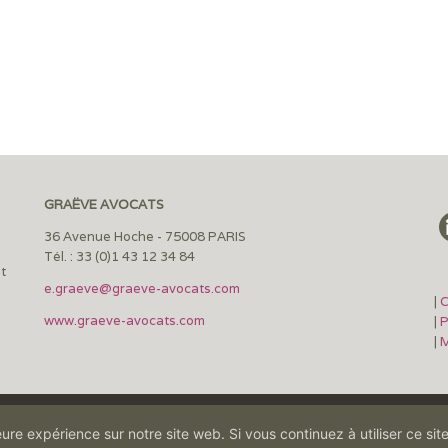
GRAËVE AVOCATS
36 Avenue Hoche - 75008 PARIS
Tél. : 33 (0)1 43 12 34 84
et
e.graeve@graeve-avocats.com
|
C
www.graeve-avocats.com
|
P
|
M
eure expérience sur notre site web. Si vous continuez à utiliser ce si