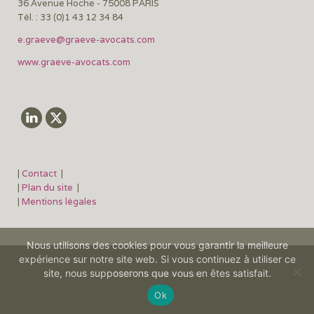
36 Avenue Hoche - 75008 PARIS
Tél. : 33 (0)1 43 12 34 84
e.graeve@graeve-avocats.com
www.graeve-avocats.com
|
Contact
|
|
Plan du site
|
|
Mentions légales
Nous utilisons des cookies pour vous garantir la meilleure
expérience sur notre site web. Si vous continuez à utiliser ce
site, nous supposerons que vous en êtes satisfait.
©2026 Graëve avocats
Ok