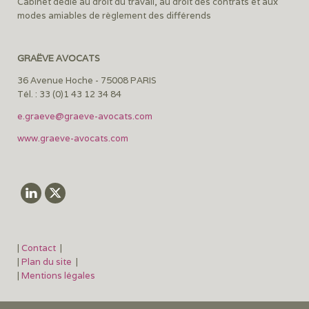
Cabinet dédié au droit du travail, au droit des contrats et aux
modes amiables de règlement des différends
GRAËVE AVOCATS
36 Avenue Hoche - 75008 PARIS
Tél. : 33 (0)1 43 12 34 84
e.graeve@graeve-avocats.com
www.graeve-avocats.com
|
Contact
|
|
Plan du site
|
|
Mentions légales